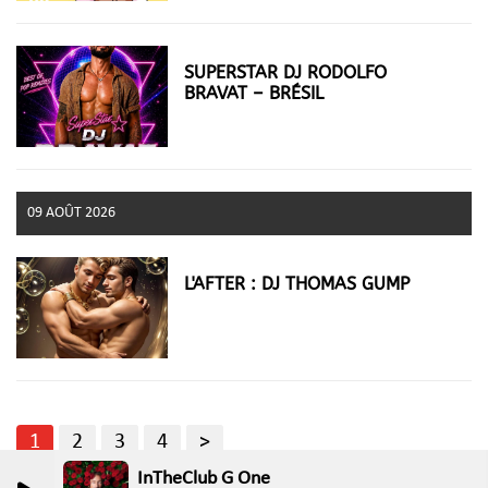
SUPERSTAR DJ RODOLFO
BRAVAT – BRÉSIL
09 AOÛT 2026
L'AFTER : DJ THOMAS GUMP
1
2
3
4
>
InTheClub G One