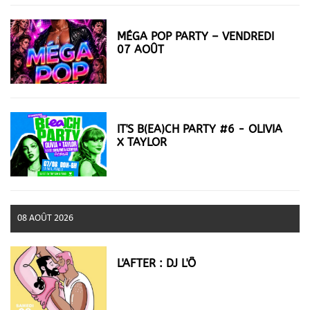
MÉGA POP PARTY – VENDREDI
07 AOÛT
IT'S B(EA)CH PARTY #6 - OLIVIA
X TAYLOR
08 AOÛT 2026
L'AFTER : DJ L'Ô