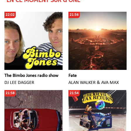
EN CE MOMENT SUR G ONE
22:02
21:56
The Bimbo Jones radio show
Fate
DJ LEE DAGGER
ALAN WALKER & AVA MAX
21:58
21:54