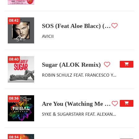
08:42
SOS (Feat Aloe Blacc) (Dave Cooper Remix)
AVICII
08:40
Sugar (ALOK Remix)
ROBIN SCHULZ FEAT. FRANCESCO YATES
08:36
Are You (Watching Me Watching You) (SGT SLICK'S DISCOTIZER REMIX)
SYKE & SUGARSTARR FEAT. ALEXANDRA PRINCE
08:34