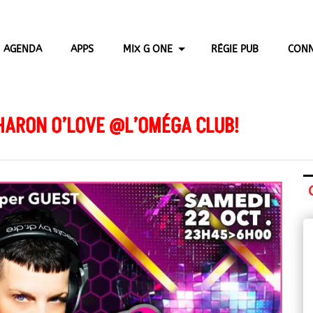
AGENDA
APPS
MIX G ONE
RÉGIE PUB
CONN
SHARON O’LOVE @L’OMÉGA CLUB!