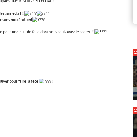
uperGuest Dj SHARON O’LOVE!
les samedis !!!
r sans modération!
e pour une nuit de folie dont vous seuls avez le secret !!
1
uver pour faire la fête
!
1