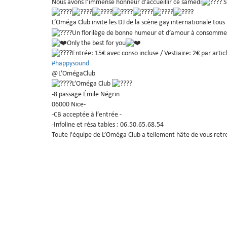
Nous avons l’immense honneur d’accueillir ce samedi
S
L’Oméga Club invite les DJ de la scène gay internationale tous 
Un florilège de bonne humeur et d’amour à consomme
Only the best for you
Entrée: 15€ avec conso incluse / Vestiaire: 2€ par articl
#happysound
@L’OmégaClub
L’Oméga Club
-8 passage Émile Négrin
06000 Nice-
-CB acceptée à l’entrée -
-Infoline et résa tables : 06.50.65.68.54
Toute l'équipe de L’Oméga Club a tellement hâte de vous retro