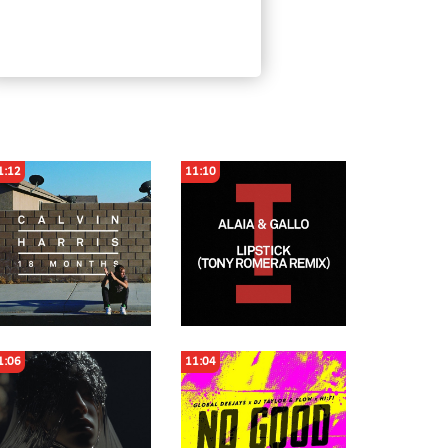
1:12
11:10
1:06
11:04