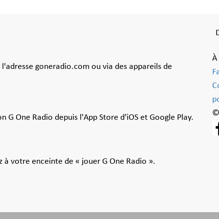
À
à l'adresse goneradio.com ou via des appareils de
F
C
po
©
ion G One Radio depuis l'App Store d'iOS et Google Play.
 à votre enceinte de « jouer G One Radio ».