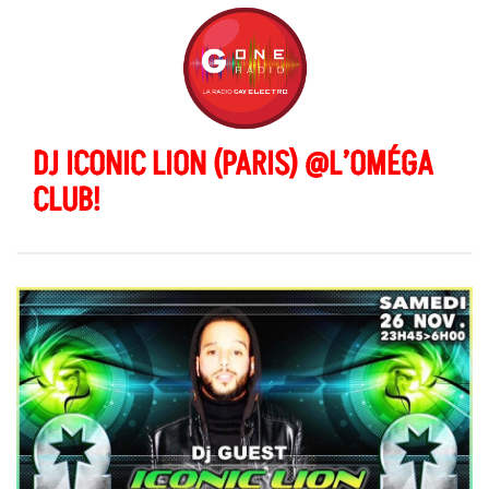
DJ ICONIC LION (PARIS) @L’OMÉGA
CLUB!