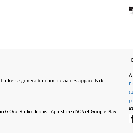
À
à l'adresse goneradio.com ou via des appareils de
F
C
po
©
ion G One Radio depuis l'App Store d'iOS et Google Play.