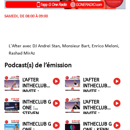
SAMEDI, DE 08:00 À 09:00
L'After avec DJ Andrei Stan, Monsieur Bart, Enrico Meloni,
Rashad MirAz
Podcast(s) de l’émission
L'AFTER
L'AFTER
INTHECLUB
INTHECLUB
INVITE :
INVITE :
MATINÉE
MATINÉE
INTHECLUB G
L'AFTER
ONE :
INTHECLUB
STEVEN
INVITE :
'SUGAR'
MATINÉE
INTHECLUB G
INTHECLUB G
HARIDNG
ONE :
ONE : KENN