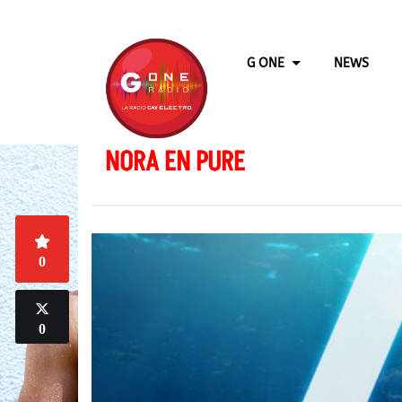
G ONE
NEWS
NORA EN PURE
0
0