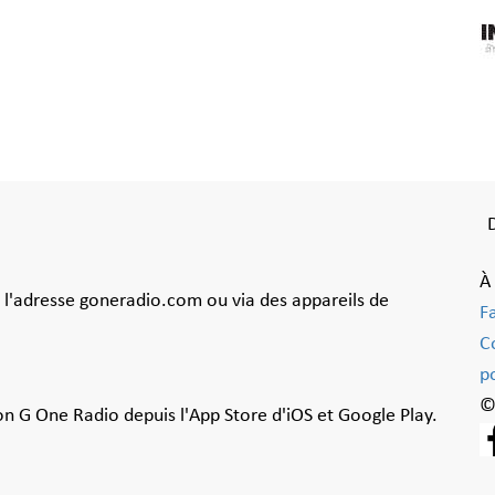
À
à l'adresse goneradio.com ou via des appareils de
F
C
po
©
ion G One Radio depuis l'App Store d'iOS et Google Play.