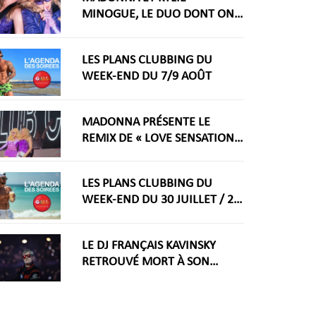
MINOGUE, LE DUO DONT ON
RÊVAIT ARRIVE ENFIN
LES PLANS CLUBBING DU
WEEK-END DU 7/9 AOÛT
MADONNA PRÉSENTE LE
REMIX DE « LOVE SENSATION »
AVEC KYLIE MINOGUE À LA
WORLDPRIDE AMSTERDAM
LES PLANS CLUBBING DU
2026
WEEK-END DU 30 JUILLET / 2
AOÛT
LE DJ FRANÇAIS KAVINSKY
RETROUVÉ MORT À SON
DOMICILE PARISIEN