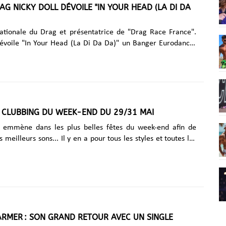
a nuit, de joli.e.s célibataires,......
RAG NICKY DOLL DÉVOILE "IN YOUR HEAD (LA DI DA
nationale du Drag et présentatrice de "Drag Race France".
dévoile "In Your Head (La Di Da Da)" un Banger Eurodance-
our l’été, reprenant le hook ultra addictif du Hit des années
rt Goes Boom" de French Affair. Le titre est co-écrit et co-
composé par la pop-star Britannique Tara mcDonald ...
 CLUBBING DU WEEK-END DU 29/31 MAI
emmène dans les plus belles fêtes du week-end afin de
s meilleurs sons... Il y en a pour tous les styles et toutes les
élection : Vendredi 29 mai G One Radio est
de L'AFTER au Klubber (Nice) Vendredi matin, on commence
dès 04h30 du mat pour un set Techno & House. Venez-vous
r la piste de danse, le podium, la backroom, ….!!! Ce
 4h30 à 11h au Klubber - Bar & Clubbing, 14 rue Benoit
 The House Of Aya — After Show au Gibus
ARMER : SON GRAND RETOUR AVEC UN SINGLE
 Après son concert au Stade de France, direction le Gibus......