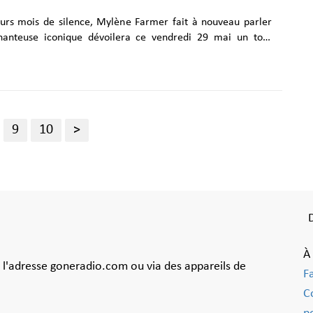
eurs mois de silence, Mylène Farmer fait à nouveau parler
chanteuse iconique dévoilera ce vendredi 29 mai un tout
ceau intitulé « C’est à qui le tour ». Le retour de Mylène
le devant de la scène se confirme. La star française a
s réseaux sociaux avec une publication surprise. On y
lques secondes d'un nouveau single : Une sortie
La chanteuse iconique dévoilera ce vendredi 29 mai la
9
10
>
ce nouveau morceau à l'ambiance électro......
À
à l'adresse goneradio.com ou via des appareils de
F
C