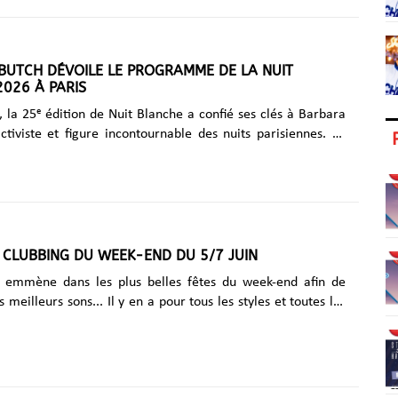
ête improvisée lors d’un mini-concert avec l'application
cœur de la Grosse Pomme, donnant à sa manière le coup
mois des fiertés. « Merci New York, je vous aime. Joyeuse
BUTCH DÉVOILE LE PROGRAMME DE LA NUIT
026 À PARIS
 la 25ᵉ édition de Nuit Blanche a confié ses clés à Barbara
ctiviste et figure incontournable des nuits parisiennes. Le
n, Paris se transforme une nouvelle fois en immense terrain
la création contemporaine, faisant vivre gratuitement l'art,
t la fête dans les rues de la capitale. Longtemps organisée à
la manifestation se tient désormais à la fin du printemps,
ts plus courtes, mais plus chaudes. En voici le programme !
elque 123 projets artistiques répartis dans toute la ville
 CLUBBING DU WEEK-END DU 5/7 JUIN
us de......
emmène dans les plus belles fêtes du week-end afin de
s meilleurs sons... Il y en a pour tous les styles et toutes les
élection : Vendredi 5 juin G One Radio est
de L'AFTER au Klubber (Nice) Vendredi matin, on commence
dès 04h30 du mat pour un set Techno & House. Venez-vous
r la piste de danse, le podium, la backroom, ….!!! Ce