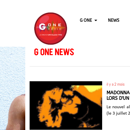
G ONE
NEWS
G ONE NEWS
il y a 2 mois
MADONNA D
LORS D'UN
Le nouvel al
(le 3 juille
« Allez les 
à l’approch