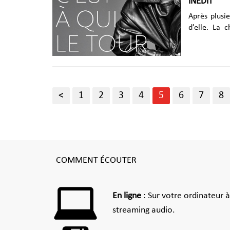
INÉDIT
Après plusi
d’elle. La 
nouveau mor
Farmer sur 
enflammé le
découvre que
imminente 
<
1
2
3
4
5
6
7
8
totalité de 
COMMENT ÉCOUTER
En ligne
: Sur votre ordinateur 
streaming audio.