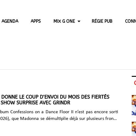
AGENDA
APPS
MIX G ONE
RÉGIE PUB
CONN
ONNE LE COUP D’ENVOI DU MOIS DES FIERTÉS
 SHOW SURPRISE AVEC GRINDR
bum Confessions on a Dance Floor II n’est pas encore sorti
t 2026), que Madonna se démultiplie déjà sur plusieurs fronts.
gays ! » Ces mots très enjoués, ce sont ceux de Madonna qui,
e de la sortie de son nouveau disque, a transformé Times