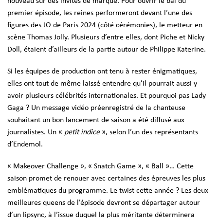
nouveau sur des invités de marque. Pour ouvrir le bal du
premier épisode, les reines performeront devant l’une des
figures des JO de Paris 2024 (côté cérémonies), le metteur en
scène Thomas Jolly. Plusieurs d’entre elles, dont Piche et Nicky
Doll, étaient d’ailleurs de la partie autour de Philippe Katerine.
Si les équipes de production ont tenu à rester énigmatiques,
elles ont tout de même laissé entendre qu’il pourrait aussi y
avoir plusieurs célébrités internationales. Et pourquoi pas Lady
Gaga ? Un message vidéo préenregistré de la chanteuse
souhaitant un bon lancement de saison a été diffusé aux
journalistes. Un «
petit indice
», selon l’un des représentants
d’Endemol.
« Makeover Challenge », « Snatch Game », « Ball »… Cette
saison promet de renouer avec certaines des épreuves les plus
emblématiques du programme. Le twist cette année ? Les deux
meilleures queens de l’épisode devront se départager autour
d’un lipsync, à l’issue duquel la plus méritante déterminera