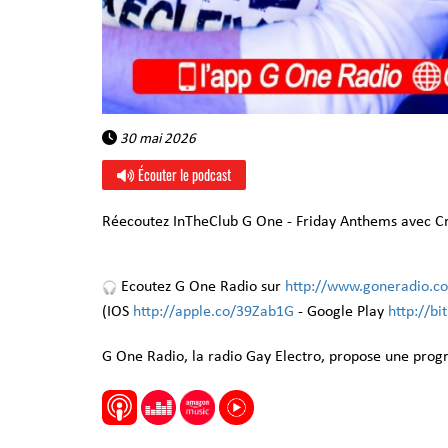
30 mai 2026
Écouter le podcast
Réecoutez InTheClub G One - Friday Anthems avec C
Ecoutez G One Radio sur
http://www.goneradio.c
(IOS
http://apple.co/39Zab1G
- Google Play
http://b
G One Radio, la radio Gay Electro, propose une pro