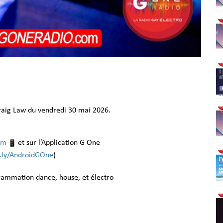
raig Law du vendredi 30 mai 2026.
om
et sur l’Application G One
it.ly/AndroidGOne
)
grammation dance, house, et électro