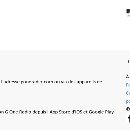
À
à l'adresse goneradio.com ou via des appareils de
F
C
po
©
ion G One Radio depuis l'App Store d'iOS et Google Play.