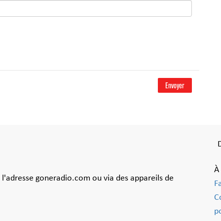
Envoyer
À
à l'adresse goneradio.com ou via des appareils de
F
C
po