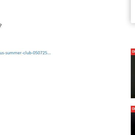
0
ibus-summer-club-050725...
0