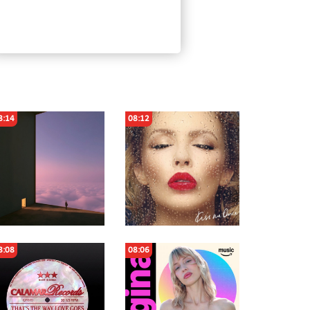
8:14
08:12
8:08
08:06