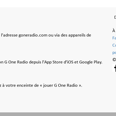
À
à l'adresse goneradio.com ou via des appareils de
F
C
po
©
ion G One Radio depuis l'App Store d'iOS et Google Play.
 à votre enceinte de « jouer G One Radio ».