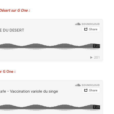
Désert sur G One :
r G One :