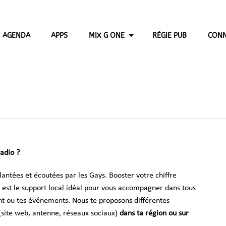
AGENDA
APPS
MIX G ONE
RÉGIE PUB
CONN
Radio ?
lantées et écoutées par les Gays. Booster votre chiffre
io est le support local idéal pour vous accompagner dans tous
t ou tes événements. Nous te proposons différentes
(site web, antenne, réseaux sociaux)
dans ta région ou sur