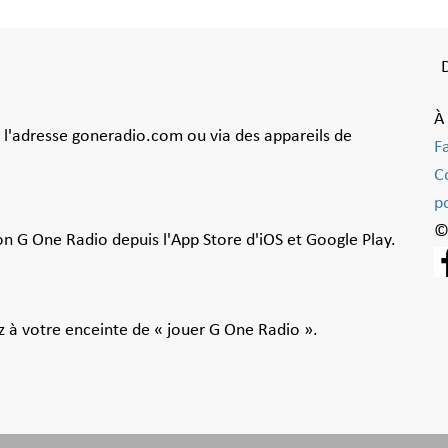
À
à l'adresse goneradio.com ou via des appareils de
F
C
po
©
ion G One Radio depuis l'App Store d'iOS et Google Play.
 à votre enceinte de « jouer G One Radio ».