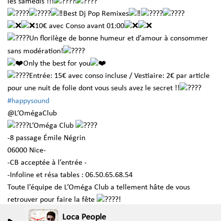
les samedis !!!
Best Dj Pop Remixes
10€ avec Conso avant 01:00
Un florilège de bonne humeur et d’amour à consommer
sans modération!
Only the best for you
Entrée: 15€ avec conso incluse / Vestiaire: 2€ par article
pour une nuit de folie dont vous seuls avez le secret !!
#happysound
@L’OmégaClub
L’Oméga Club
-8 passage Émile Négrin
06000 Nice-
-CB acceptée à l’entrée -
-Infoline et résa tables : 06.50.65.68.54
Toute l’équipe de L’Oméga Club a tellement hâte de vous
retrouver pour faire la fête
!
Loca People