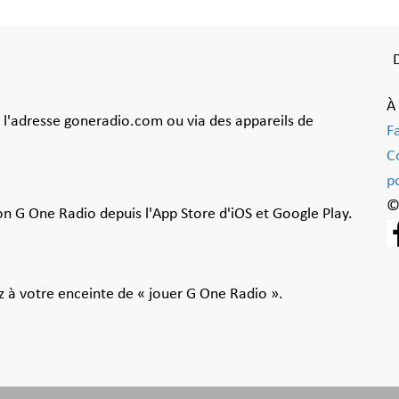
À
à l'adresse goneradio.com ou via des appareils de
F
C
po
©
ion G One Radio depuis l'App Store d'iOS et Google Play.
 à votre enceinte de « jouer G One Radio ».