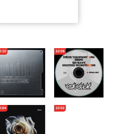
0:10
10:06
0:04
10:02