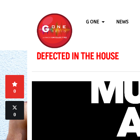
G ONE
NEWS
DEFECTED IN THE HOUSE
0
0