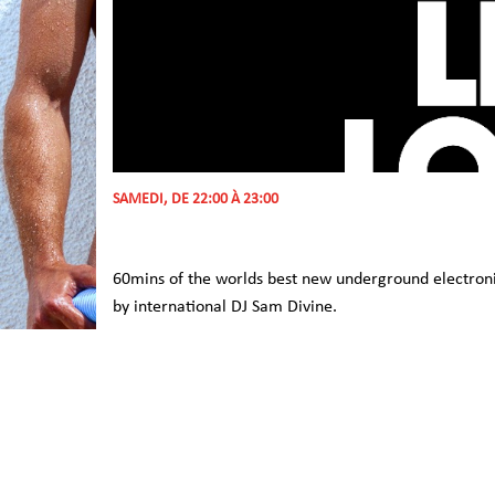
SAMEDI, DE 22:00 À 23:00
60mins of the worlds best new underground electroni
by international DJ Sam Divine.