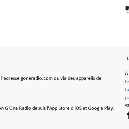
À
à l'adresse goneradio.com ou via des appareils de
F
C
po
©
ion G One Radio depuis l'App Store d'iOS et Google Play.