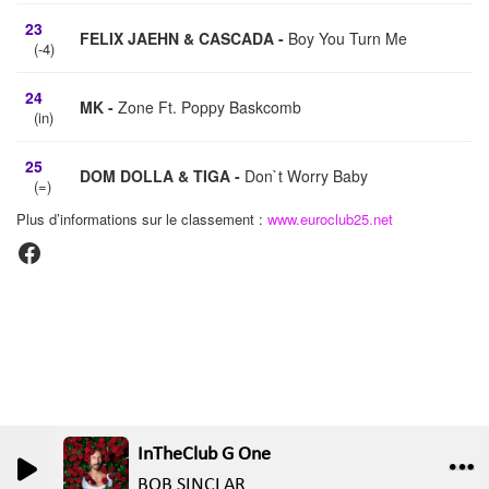
InTheClub G One
0
0
BOB SINCLAR