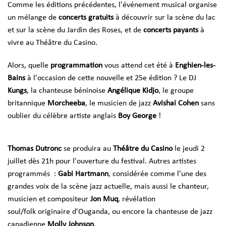
Comme les éditions précédentes, l'événement musical organise
un mélange de
concerts gratuits
à découvrir sur la scène du lac
et sur la scène du Jardin des Roses, et de
concerts payants
à
vivre au Théâtre du Casino.
Alors, quelle
programmation
vous attend cet été à
Enghien-les-
Bains
à l'occasion de cette nouvelle et 25e édition ? Le DJ
Kungs
, la chanteuse béninoise
Angélique Kidjo
, le groupe
britannique
Morcheeba
, le musicien de jazz
Avishai Cohen
sans
oublier du célèbre artiste anglais
Boy George
!
Thomas Dutronc
se produira au
Théâtre du Casino
le jeudi 2
juillet dès 21h pour l'ouverture du festival. Autres artistes
programmés :
Gabi Hartmann
, considérée comme l’une des
grandes voix de la scène jazz actuelle, mais aussi le chanteur,
musicien et compositeur
Jon Muq
, révélation
soul/folk originaire d'Ouganda, ou encore la chanteuse de jazz
canadienne
Molly Johnson
.