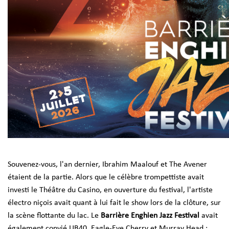
Souvenez-vous, l'an dernier, Ibrahim Maalouf et The Avener
étaient de la partie. Alors que le célèbre trompettiste avait
investi le Théâtre du Casino, en ouverture du festival, l'artiste
électro niçois avait quant à lui fait le show lors de la clôture, sur
la scène flottante du lac. Le
Barrière Enghien Jazz Festival
avait
également convié UB40, Eagle-Eye Cherry et Murray Head ;