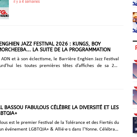
il y a 4 semaines
ENGHIEN JAZZ FESTIVAL 2026 : KUNGS, BOY
MORCHEEBA... LA SUITE DE LA PROGRAMMATION
 ADN et à son éclectisme, le Barrière Enghien Jazz Festival
urd’hui les toutes premières têtes d’affiches de sa 25e
rendez-vous musical et festif incontournable cet été en Ile-
e exceptionnel. Du jeudi 2 au dimanche 5 juillet
rière Enghien Jazz Festival va en effet mettre en lumière,
es atypiques, les plus grands talents et espoirs de la scène
e ainsi que de toutes les musiques qu’il a inspirées. Comme
précédentes,......
AL BASSOU FABULOUS CÉLÈBRE LA DIVERSITÉ ET LES
GBTQIA+
ous est le premier Festival de la Tolérance et des Fiertés du
un événement LGBTQIA+ & Allié·e·s dans l'Yonne. Célébrant
, la diversité, l'amour et l'inclusion dans un cadre naturel