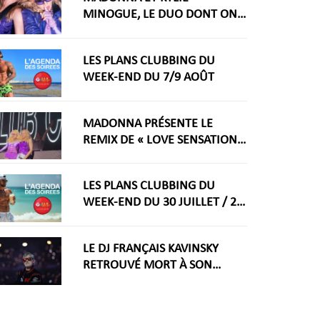
MINOGUE, LE DUO DONT ON
RÊVAIT ARRIVE ENFIN
LES PLANS CLUBBING DU
WEEK-END DU 7/9 AOÛT
MADONNA PRÉSENTE LE
REMIX DE « LOVE SENSATION »
AVEC KYLIE MINOGUE À LA
WORLDPRIDE AMSTERDAM
LES PLANS CLUBBING DU
2026
WEEK-END DU 30 JUILLET / 2
AOÛT
LE DJ FRANÇAIS KAVINSKY
RETROUVÉ MORT À SON
DOMICILE PARISIEN