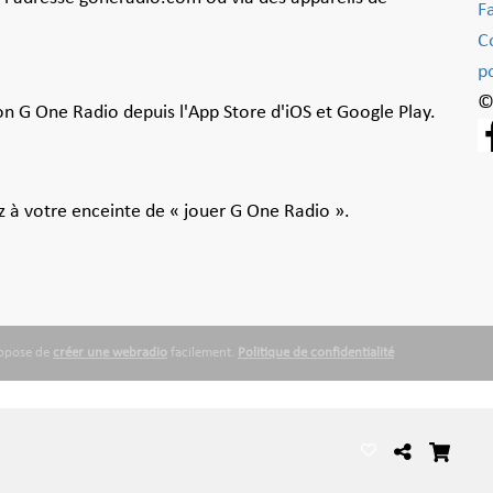
F
C
po
©
ion G One Radio depuis l'App Store d'iOS et Google Play.
 à votre enceinte de « jouer G One Radio ».
ropose de
créer une webradio
facilement.
Politique de confidentialité