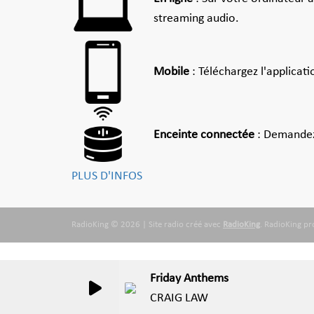
streaming audio.
Mobile
: Téléchargez l'applicat
Enceinte connectée
: Demandez
PLUS D'INFOS
RadioKing © 2026 | Site radio créé avec
RadioKing
. RadioKing p
Friday Anthems
CRAIG LAW