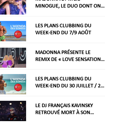
MINOGUE, LE DUO DONT ON
RÊVAIT ARRIVE ENFIN
LES PLANS CLUBBING DU
WEEK-END DU 7/9 AOÛT
MADONNA PRÉSENTE LE
REMIX DE « LOVE SENSATION »
AVEC KYLIE MINOGUE À LA
WORLDPRIDE AMSTERDAM
LES PLANS CLUBBING DU
2026
WEEK-END DU 30 JUILLET / 2
AOÛT
LE DJ FRANÇAIS KAVINSKY
RETROUVÉ MORT À SON
DOMICILE PARISIEN