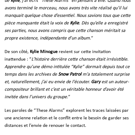
de
Kylie
, j’ai écrit “These Alarms” en pensant à elle. Quand nous
avons terminé le morceau, nous avons très vite réalisé qu’il lui
manquait quelque chose d’essentiel. Nous savions tous que cette
pièce manquante était la voix de
Kylie
. Dès qu’elle a enregistré
ses parties, nous avons compris que cette chanson méritait sa
propre existence, indépendante d’un album.
“
De son côté,
Kylie Minogue
revient sur cette invitation
inattendue : “
L’histoire derrière cette chanson était irrésistible.
Apprendre qu’une démo intitulée “Kylie” dormait depuis tout ce
temps dans les archives de
Snow Patrol
m’a totalement surprise
et, naturellement, j’ai eu envie de l’écouter.
Gary
est un auteur-
compositeur brillant et c’est un véritable honneur d’avoir été
invitée dans l’univers du groupe.
“
Les paroles de “These Alarms” explorent les traces laissées par
une ancienne relation et le conflit entre le besoin de garder ses
distances et l’envie de renouer le contact.