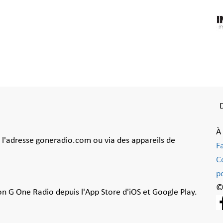
À
à l'adresse goneradio.com ou via des appareils de
F
C
po
©
ion G One Radio depuis l'App Store d'iOS et Google Play.