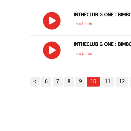
INTHECLUB G ONE : BIMB
il y a 1 mois
INTHECLUB G ONE : BIMB
il y a 1 mois
<
6
7
8
9
10
11
12