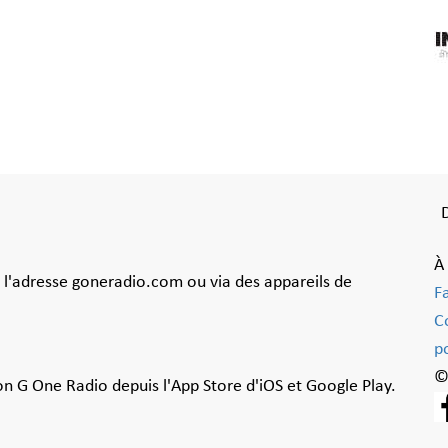
À
à l'adresse goneradio.com ou via des appareils de
F
C
po
©
ion G One Radio depuis l'App Store d'iOS et Google Play.