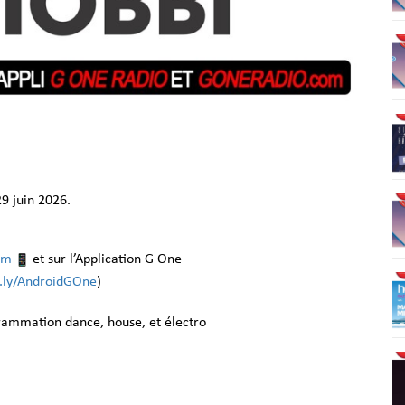
9 juin 2026.
om
et sur l’Application G One
it.ly/AndroidGOne
)
grammation dance, house, et électro