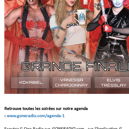
Retrouve toutes les soirées sur notre agenda
:
www.goneradio.com/agenda-1
Ecoutez G One Radio sur
GONERADIO
.com , sur l’Application
G