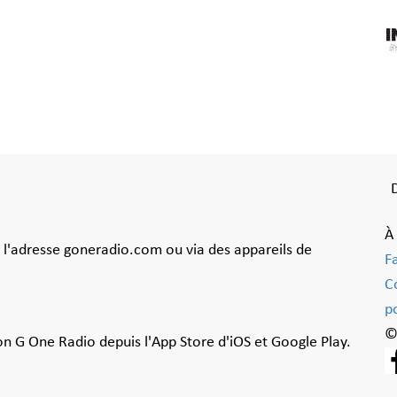
À
à l'adresse goneradio.com ou via des appareils de
F
C
po
©
ion G One Radio depuis l'App Store d'iOS et Google Play.