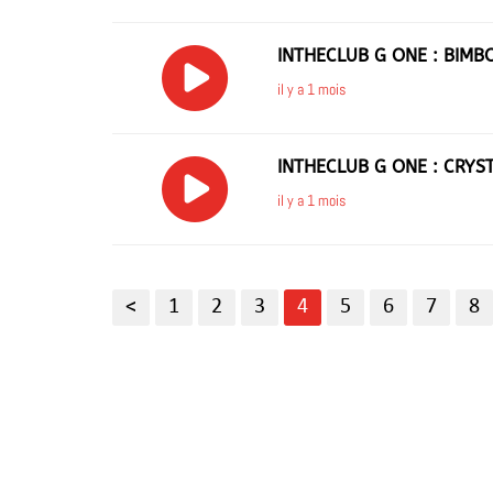
INTHECLUB G ONE : BIMB
il y a 1 mois
INTHECLUB G ONE : CRYS
il y a 1 mois
<
1
2
3
4
5
6
7
8