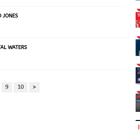
O JONES
TAL WATERS
9
10
>