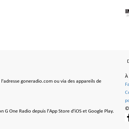
À
à l'adresse goneradio.com ou via des appareils de
F
C
po
©
ion G One Radio depuis l'App Store d'iOS et Google Play.