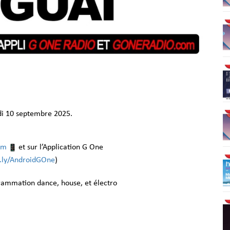
i 10 septembre 2025.
om
et sur l’Application G One
it.ly/AndroidGOne
)
grammation dance, house, et électro