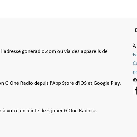
À
à l'adresse goneradio.com ou via des appareils de
F
C
po
©
ion G One Radio depuis l'App Store d'iOS et Google Play.
 à votre enceinte de « jouer G One Radio ».