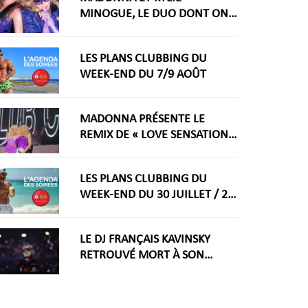
MINOGUE, LE DUO DONT ON
RÊVAIT ARRIVE ENFIN
LES PLANS CLUBBING DU
WEEK-END DU 7/9 AOÛT
MADONNA PRÉSENTE LE
REMIX DE « LOVE SENSATION »
AVEC KYLIE MINOGUE À LA
WORLDPRIDE AMSTERDAM
LES PLANS CLUBBING DU
2026
WEEK-END DU 30 JUILLET / 2
AOÛT
LE DJ FRANÇAIS KAVINSKY
RETROUVÉ MORT À SON
DOMICILE PARISIEN