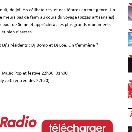
nuit, de joli.e.s célibataires, et des fêtards en tout genre. Un
ne meurs pas de faim au cours du voyage (pizzas artisanales).
un bout de Seine et apprécieras les plus grands monuments
é et bien d'autres.
ux Dj's résidents : Dj Bomo et Dj Loé. On t’emmène ?
 Music Pop et festive 22h30–01h00
nly : 5€ (entrée dès 22h30)