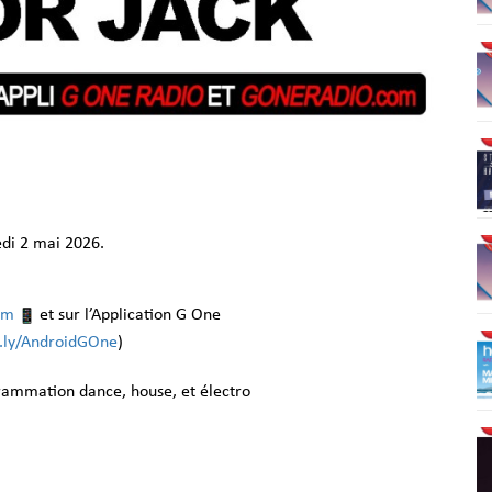
di 2 mai 2026.
om
et sur l’Application G One
it.ly/AndroidGOne
)
grammation dance, house, et électro