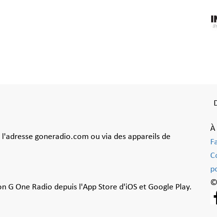
À
à l'adresse goneradio.com ou via des appareils de
F
C
po
©
ion G One Radio depuis l'App Store d'iOS et Google Play.