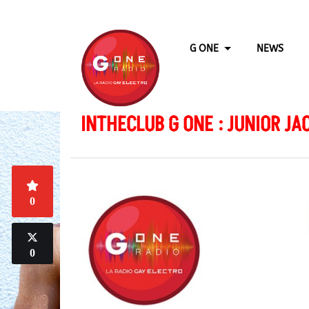
G ONE
NEWS
INTHECLUB G ONE : JUNIOR JA
0
0