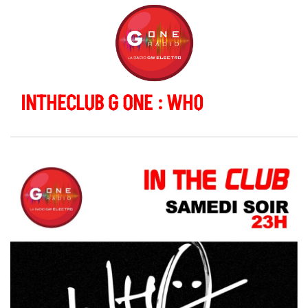
INTHECLUB G ONE : WH0