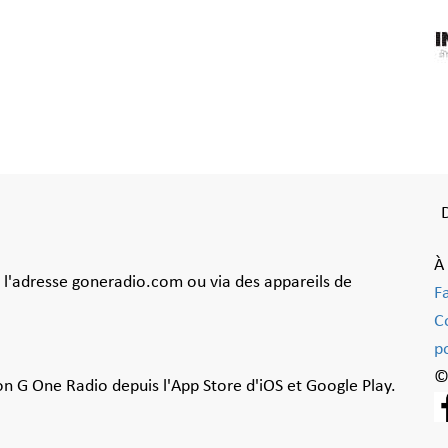
À
à l'adresse goneradio.com ou via des appareils de
F
C
po
©
ion G One Radio depuis l'App Store d'iOS et Google Play.