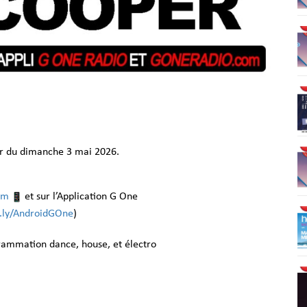
r du dimanche 3 mai 2026.
om
et sur l’Application G One
it.ly/AndroidGOne
)
grammation dance, house, et électro