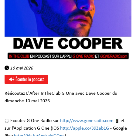
10 mai 2026
Écouter le podcast
Réécoutez L'After InTheClub G One avec Dave Cooper du
dimanche 10 mai 2026.
Ecoutez G One Radio sur
http://www.goneradio.com
et
sur l’Application G One (IOS
http://apple.co/39Zab1G
- Google