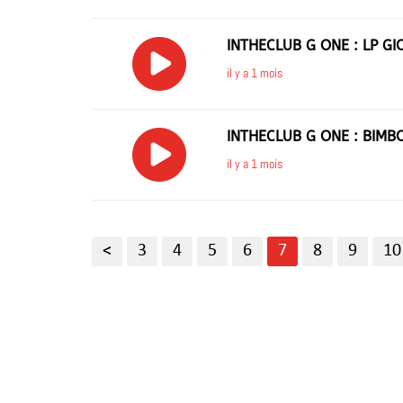
INTHECLUB G ONE : LP GI
il y a 1 mois
INTHECLUB G ONE : BIMB
il y a 1 mois
<
3
4
5
6
7
8
9
10