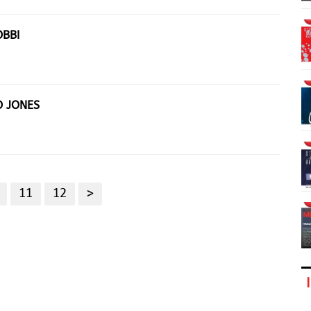
OBBI
O JONES
11
12
>