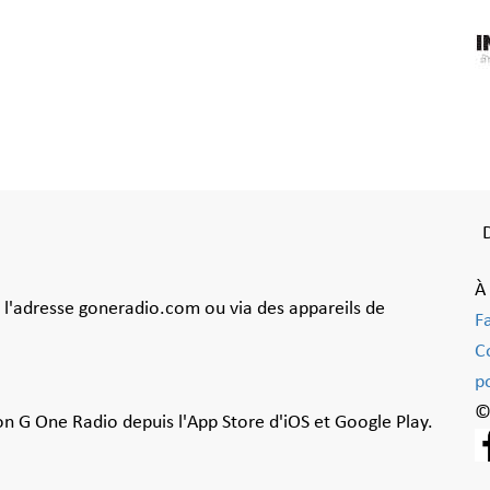
À
à l'adresse goneradio.com ou via des appareils de
F
C
po
©
ion G One Radio depuis l'App Store d'iOS et Google Play.