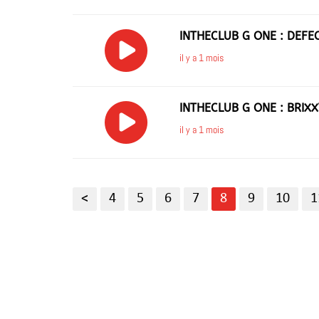
INTHECLUB G ONE : DEFE
il y a 1 mois
INTHECLUB G ONE : BRIX
il y a 1 mois
<
4
5
6
7
8
9
10
1