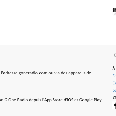
À
à l'adresse goneradio.com ou via des appareils de
F
C
po
©
ion G One Radio depuis l'App Store d'iOS et Google Play.