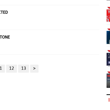
CTED
XTONE
1
12
13
>