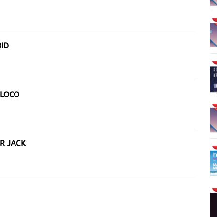
BID
OLOCO
OR JACK